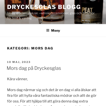
Hoppa
DRYCKESGLAS BLOGG
till
blogg.dryckesglas.se – whiskyrecensioner, glas och tillbehör
innehåll
för fest & vardag
Meny
KATEGORI:
MORS DAG
PUBLICERAT
10 MAJ, 2023
Mors dag på Dryckesglas
Kära vänner,
Mors dag närmar sig och det är en dag vi alla älskar att
fira för att hylla våra fantastiska mödrar och allt de gör
för oss. För att hjälpa till att göra denna dag extra