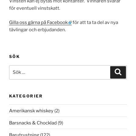
Vinsten kan ej bytas mot kontanter. Vinnaren svarar
för eventuell vinstskatt.
Gilla oss gärna på Facebook
för att ta ta del av nya
tävlingar och erbjudanden.
SÖK
Sök
Sök
efter:
KATEGORIER
Amerikansk whiskey
(2)
Barsnacks & Chocklad
(9)
Barutrustning
(122)