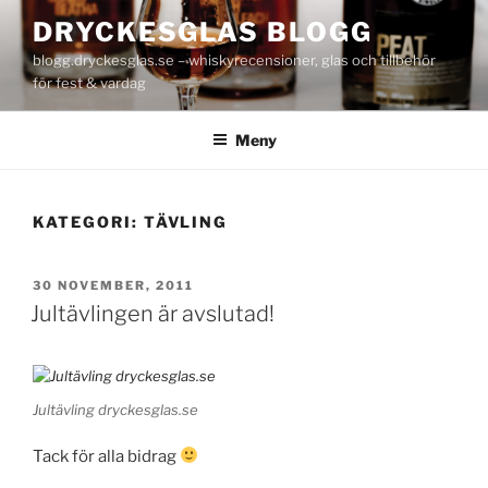
Hoppa
DRYCKESGLAS BLOGG
till
blogg.dryckesglas.se – whiskyrecensioner, glas och tillbehör
innehåll
för fest & vardag
Meny
KATEGORI:
TÄVLING
PUBLICERAT
30 NOVEMBER, 2011
Jultävlingen är avslutad!
Jultävling dryckesglas.se
Tack för alla bidrag