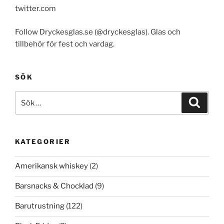
twitter.com
Follow Dryckesglas.se (@dryckesglas). Glas och
tillbehör för fest och vardag.
SÖK
Sök
Sök
efter:
KATEGORIER
Amerikansk whiskey
(2)
Barsnacks & Chocklad
(9)
Barutrustning
(122)