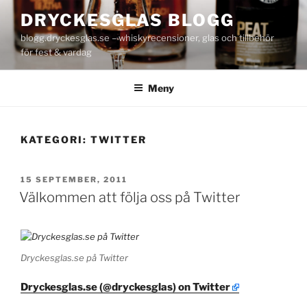
Hoppa
DRYCKESGLAS BLOGG
till
blogg.dryckesglas.se – whiskyrecensioner, glas och tillbehör
innehåll
för fest & vardag
Meny
KATEGORI:
TWITTER
PUBLICERAT
15 SEPTEMBER, 2011
Välkommen att följa oss på Twitter
Dryckesglas.se på Twitter
Dryckesglas.se (@dryckesglas) on Twitter