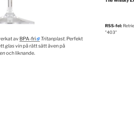
The Whisky E
RSS-fel:
Retri
"403"
lverkat av
BPA-fri
Tritanplast
.
Perfekt
ett
glas vin
på rätt sätt även på
nen
och liknande.