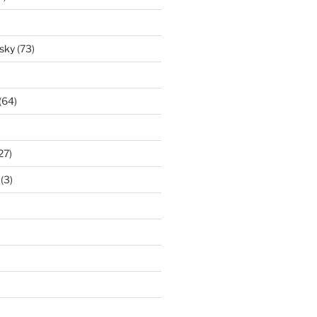
isky
(73)
(64)
27)
(3)