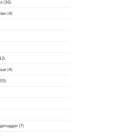
s
(36)
lar
(4)
42)
psar
(4)
55)
)
öggmuggar
(7)