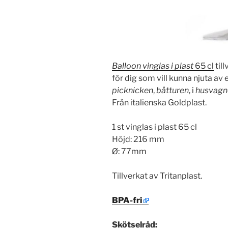
Balloon vinglas i plast
65 cl
til
för dig som vill kunna njuta av 
picknicken
,
båtturen
, i
husvag
Från italienska Goldplast.
1 st vinglas i plast 65 cl
Höjd: 216 mm
Ø: 77mm
Tillverkat av Tritanplast.
BPA-fri
Skötselråd: