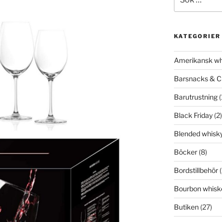
efter:
KATEGORIER
Amerikansk wh
Barsnacks & C
Barutrustning
(
Black Friday
(2)
Blended whisk
Böcker
(8)
Bordstillbehör
(
Bourbon whisk
Butiken
(27)