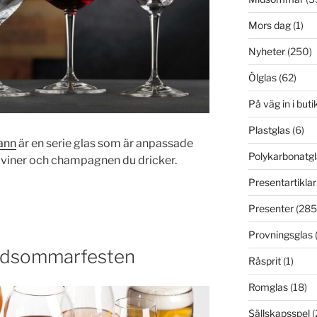
Mors dag
(1)
Nyheter
(250)
Ölglas
(62)
På väg in i but
Plastglas
(6)
ann
är en serie glas som är anpassade
Polykarbonatgl
ur viner och champagnen du dricker.
Presentartiklar
Presenter
(285
Provningsglas
 midsommarfesten
Råsprit
(1)
Romglas
(18)
Sällskapsspel
(