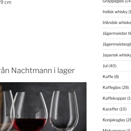
Grappaglas
(14
: 9 cm
Indisk whisky
(1
Irländsk whisk
Jägermeister ti
Jägermeistergl
Japansk whisk
Jul
(40)
från Nachtmann i lager
Kaffe
(8)
Kaffeglas
(28)
Kaffekoppar
(1
Karaffer
(10)
Konjaksglas
(2
Midsommar
(3