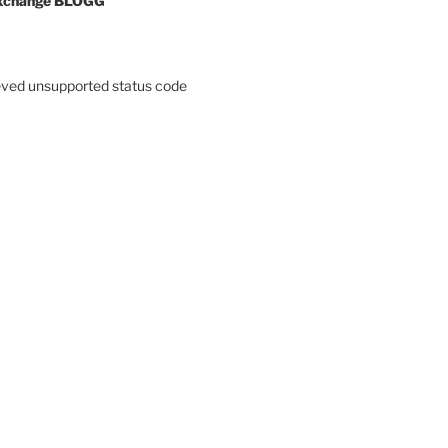
xchange BLOGG
eved unsupported status code