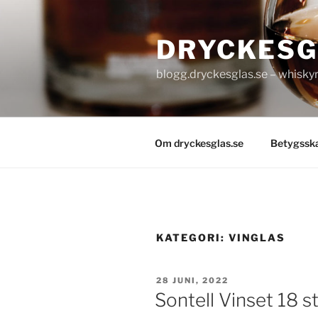
Hoppa
till
DRYCKESG
innehåll
blogg.dryckesglas.se – whiskyre
Om dryckesglas.se
Betygssk
KATEGORI:
VINGLAS
PUBLICERAT
28 JUNI, 2022
Sontell Vinset 18 