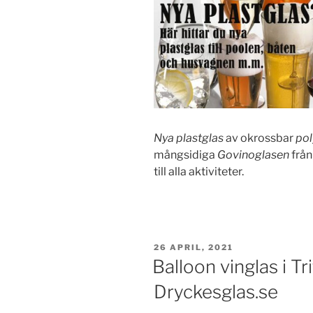
Nya plastglas
av okrossbar
pol
mångsidiga
Govinoglasen
från
till alla aktiviteter.
PUBLICERAT
26 APRIL, 2021
Balloon vinglas i Tr
Dryckesglas.se