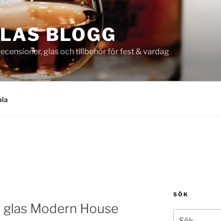
LAS BLOGG
censioner, glas och tillbehör för fest & vardag
ala
SÖK
st glas Modern House
Sök