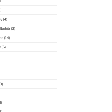
)
)
ey
(4)
llbehör
(3)
as
(14)
y
(6)
0)
8)
3)