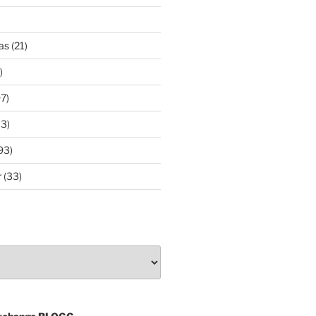
as
(21)
)
7)
3)
93)
r
(33)