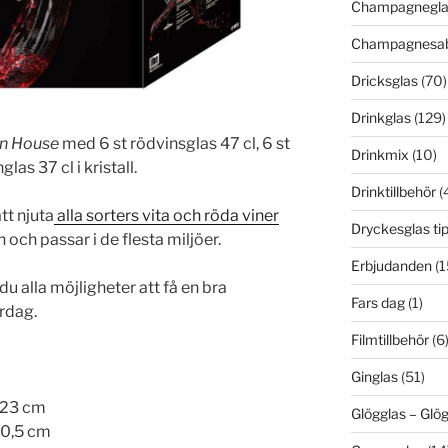
Champagnegla
Champagnesab
Dricksglas
(70)
Drinkglas
(129)
n House
med 6 st rödvinsglas 47 cl, 6 st
Drinkmix
(10)
las 37 cl i kristall.
Drinktillbehör
(
tt njuta
alla sorters vita och röda viner
Dryckesglas ti
n och passar i de flesta miljöer.
Erbjudanden
(1
u alla möjligheter att få en bra
Fars dag
(1)
ardag.
Filmtillbehör
(6
Ginglas
(51)
: 23 cm
Glögglas – Gl
20,5 cm