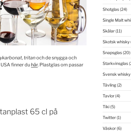
Shotglas
(24)
Single Malt wh
Skålar
(11)
Skotsk whisky
Snapsglas
(20)
ykarbonat
,
tritan
och de snygga och
Starkvinsglas
(
 USA finner du
här
. Plastglas om passar
Svensk whisky
Tävling
(2)
Tavlor
(4)
Tiki
(5)
itanplast 65 cl på
Twitter
(1)
Väskor
(6)