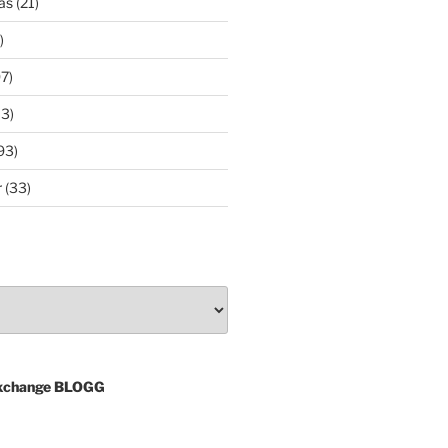
as
(21)
)
7)
3)
93)
r
(33)
xchange BLOGG