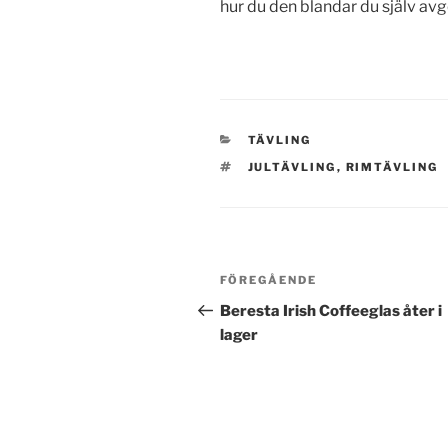
hur du den blandar du själv avg
KATEGORIER
TÄVLING
TAGGAR
JULTÄVLING
,
RIMTÄVLING
Inläggsnavigering
Föregående
FÖREGÅENDE
inlägg
Beresta Irish Coffeeglas åter i
lager