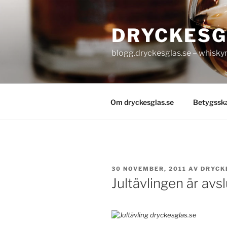
Hoppa
till
DRYCKESG
innehåll
blogg.dryckesglas.se – whiskyre
Om dryckesglas.se
Betygssk
PUBLICERAT
30 NOVEMBER, 2011
AV
DRYCK
Jultävlingen är avs