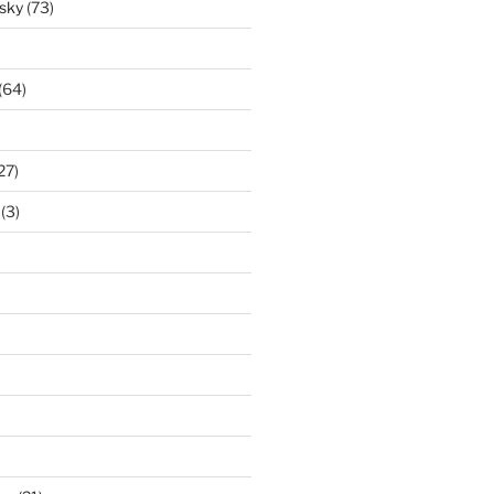
isky
(73)
(64)
27)
(3)