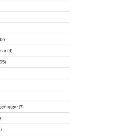
42)
psar
(4)
55)
)
öggmuggar
(7)
)
)