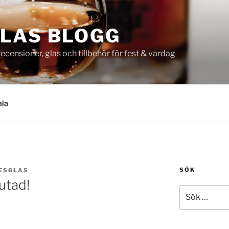
LAS BLOGG
censioner, glas och tillbehör för fest & vardag
ala
SÖK
ESGLAS
lutad!
Sök
efter: