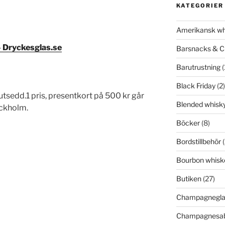
KATEGORIER
Amerikansk wh
– Dryckesglas.se
Barsnacks & C
Barutrustning
(
Black Friday
(2)
 utsedd.1 pris, presentkort på 500 kr går
Blended whisk
ockholm.
Böcker
(8)
Bordstillbehör
(
Bourbon whisk
Butiken
(27)
Champagnegla
Champagnesab