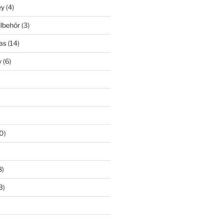
ey
(4)
llbehör
(3)
as
(14)
y
(6)
0)
8)
3)