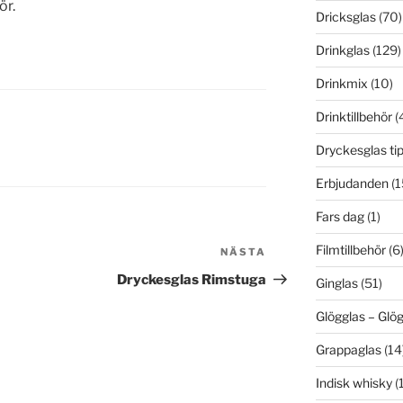
ör.
Dricksglas
(70)
Drinkglas
(129)
Drinkmix
(10)
Drinktillbehör
(
Dryckesglas ti
Erbjudanden
(1
Fars dag
(1)
Filmtillbehör
(6
NÄSTA
Nästa
inlägg
Dryckesglas Rimstuga
Ginglas
(51)
Glögglas – Gl
Grappaglas
(14
Indisk whisky
(1