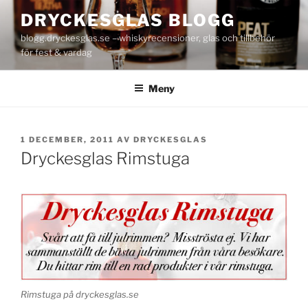
Hoppa
DRYCKESGLAS BLOGG
till
blogg.dryckesglas.se – whiskyrecensioner, glas och tillbehör
innehåll
för fest & vardag
Meny
PUBLICERAT
1 DECEMBER, 2011
AV
DRYCKESGLAS
Dryckesglas Rimstuga
Rimstuga på dryckesglas.se