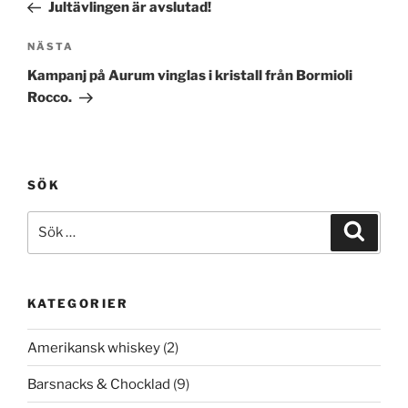
inlägg
Jultävlingen är avslutad!
Nästa
NÄSTA
inlägg
Kampanj på Aurum vinglas i kristall från Bormioli
Rocco.
SÖK
Sök
Sök
efter:
KATEGORIER
Amerikansk whiskey
(2)
Barsnacks & Chocklad
(9)