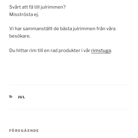
Svårt att få till julrimmen?
Misströsta ej.
Vi har sammanställt de bästa julrimmen från våra
besökare.
Du hittar rim till en rad produkter i vår
rimstuga
.
KATEGORIER
JUL
Inläggsnavigering
Föregående
FÖREGÅENDE