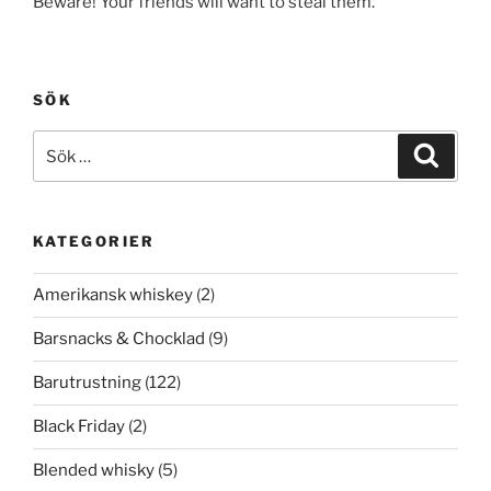
Beware! Your friends will want to steal them.
SÖK
Sök
Sök
efter:
KATEGORIER
Amerikansk whiskey
(2)
Barsnacks & Chocklad
(9)
Barutrustning
(122)
Black Friday
(2)
Blended whisky
(5)