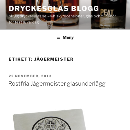
Hoppa
DRYCKESGLAS BLOGG
till
blogg.dryckesglas.se – whiskyrecensioner, glas och tillbehör
innehåll
för fest & vardag
Meny
ETIKETT:
JÄGERMEISTER
PUBLICERAT
22 NOVEMBER, 2013
Rostfria Jägermeister glasunderlägg