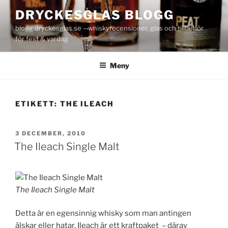
Hoppa
DRYCKESGLAS BLOGG
till
blogg.dryckesglas.se – whiskyrecensioner, glas och tillbehör
innehåll
för fest & vardag
Meny
ETIKETT:
THE ILEACH
PUBLICERAT
3 DECEMBER, 2010
The Ileach Single Malt
The Ileach Single Malt
Detta är en egensinnig whisky som man antingen
älskar eller hatar. Ileach är ett kraftpaket – därav