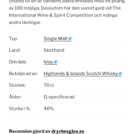
utsedd till en av världens bästa whiskies med 94 poäng
av 100 möjliga. Dessutom har den vunnit guld vid The
International Wine & Spirit Competition och många
andra tävlingar.
Typ:
Single Malt
Land:
Skottland
Område:
Islay
Buteljerad av:
Highlands & Islands Scotch Whisky
Storlek:
70 cl
Ålder:
Ej specificerad
Styrka i %:
40%
Recension gjord av
dryckesglas.se