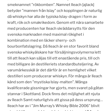
smeknamnet ”rökbomben”. Namnet Ileach [ajlack]
betyder ”mannen från Islay” och kopplingen är naturlig
då whiskyn har alla de typiska Islay-dragen i form av
kraft, rök och smakrikedom. Genom ett nära samarbete
med producenten har Ileach skräddarsytts för den
svenska marknaden med maximal rökighet i
kombination med en läcker sherry- och
bourbonfatslagring. Då Ileach är en stor favorit bland
svenska whiskyälskare har försäljningsvolymerna lett
till att Ileach kan säljas till ett enastående pris, till och
med billigare än destilleriets standardbuteljering. Av
varumärkesskäl är det därför är en hemlighet vilket
destilleri som producerar whiskyn. För många är Ileach
känd som den ”mystiska Islay-malten”. Många
kvalificerade gissningar har gjorts, men svaret på gåtan
stannar i Skottland. Dock finns det möjlighet att njuta
av Ileach Samt naturligtvis att gissa på dess ursprung…
Ileach har av i ”Jim Murray’s Whisky Bible 2006” blivit