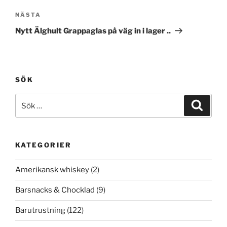
Nästa
NÄSTA
inlägg
Nytt Älghult Grappaglas på väg in i lager ..
SÖK
Sök
Sök
efter:
KATEGORIER
Amerikansk whiskey
(2)
Barsnacks & Chocklad
(9)
Barutrustning
(122)