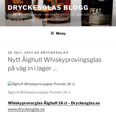
Hoppa
DRYCKESGLAS BLOGG
till
blogg.dryckesglas.se – whiskyrecensioner, glas och tillbehör
innehåll
för fest & vardag
Meny
PUBLICERAT
30 JULI, 2011
AV
DRYCKESGLAS
Nytt Älghult Whiskyprovingsglas
på väg in i lager …
Älghult Whiskyprovarglas Premier 16 cl
Whiskyprovarglas Älghult 16 cl – Dryckesglas.se
www.dryckesglas.se