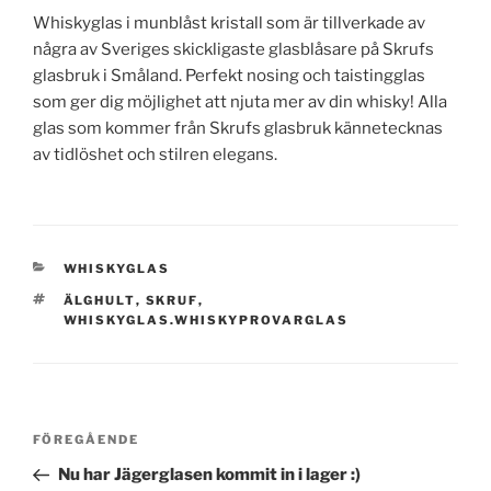
Whiskyglas i munblåst kristall som är tillverkade av
några av Sveriges skickligaste glasblåsare på Skrufs
glasbruk i Småland. Perfekt nosing och taistingglas
som ger dig möjlighet att njuta mer av din whisky! Alla
glas som kommer från Skrufs glasbruk kännetecknas
av tidlöshet och stilren elegans.
KATEGORIER
WHISKYGLAS
TAGGAR
ÄLGHULT
,
SKRUF
,
WHISKYGLAS.WHISKYPROVARGLAS
Inläggsnavigering
Föregående
FÖREGÅENDE
inlägg
Nu har Jägerglasen kommit in i lager :)