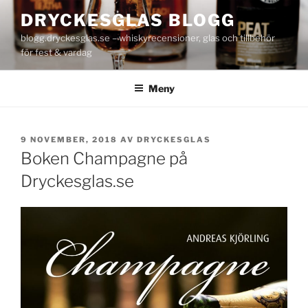
Hoppa
DRYCKESGLAS BLOGG
till
blogg.dryckesglas.se – whiskyrecensioner, glas och tillbehör
innehåll
för fest & vardag
Meny
PUBLICERAT
9 NOVEMBER, 2018
AV
DRYCKESGLAS
Boken Champagne på
Dryckesglas.se