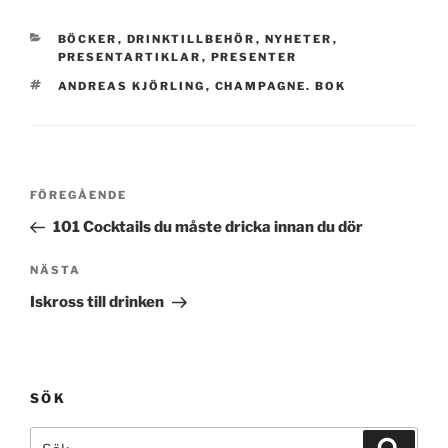
KATEGORIER
BÖCKER
,
DRINKTILLBEHÖR
,
NYHETER
,
PRESENTARTIKLAR
,
PRESENTER
TAGGAR
ANDREAS KJÖRLING
,
CHAMPAGNE. BOK
Inläggsnavigering
Föregående
FÖREGÅENDE
inlägg
101 Cocktails du måste dricka innan du dör
Nästa
NÄSTA
inlägg
Iskross till drinken
SÖK
Sök
Sök