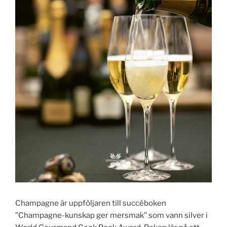
Champagne är uppföljaren till succéboken
”Champagne-kunskap ger mersmak” som vann silver i