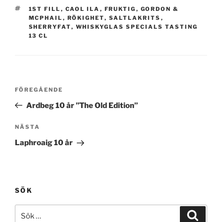
TAGGAR
1ST FILL
,
CAOL ILA
,
FRUKTIG
,
GORDON &
MCPHAIL
,
RÖKIGHET
,
SALTLAKRITS
,
SHERRYFAT
,
WHISKYGLAS SPECIALS TASTING
13 CL
Inläggsnavigering
Föregående
FÖREGÅENDE
inlägg
Ardbeg 10 år ”The Old Edition”
Nästa
NÄSTA
inlägg
Laphroaig 10 år
SÖK
Sök
Sök
efter: