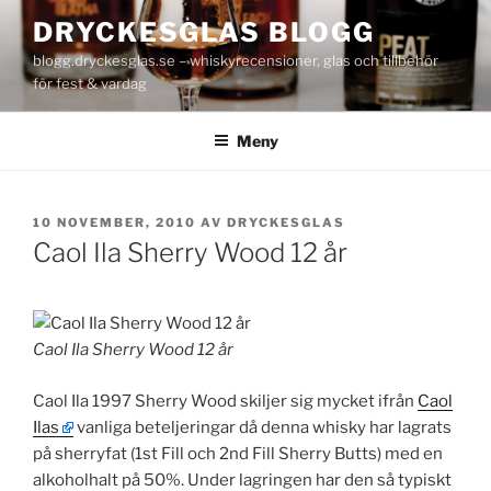
Hoppa
DRYCKESGLAS BLOGG
till
blogg.dryckesglas.se – whiskyrecensioner, glas och tillbehör
innehåll
för fest & vardag
Meny
PUBLICERAT
10 NOVEMBER, 2010
AV
DRYCKESGLAS
Caol Ila Sherry Wood 12 år
Caol Ila Sherry Wood 12 år
Caol Ila 1997 Sherry Wood skiljer sig mycket ifrån
Caol
Ilas
vanliga beteljeringar då denna whisky har lagrats
på sherryfat (1st Fill och 2nd Fill Sherry Butts) med en
alkoholhalt på 50%. Under lagringen har den så typiskt