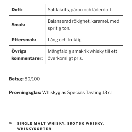
Doft:
Saltlakrits, päron och läderdoft.
Balanserad rökighet, karamel, med
Smak:
spritig ton.
Eftersmak:
Lång och fruktig.
Övriga
Mångfaldig smakrik whisky till ett
kommentarer:
överkomligt pris.
Betyg:
80/100
Provningsglas:
Whiskyglas Specials Tasting 13 cl
KATEGORIER
SINGLE MALT WHISKY
,
SKOTSK WHISKY
,
WHISKYSORTER