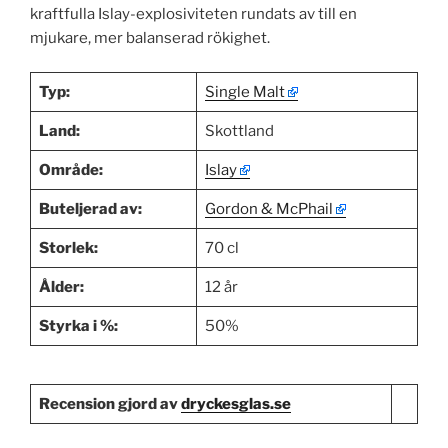
kraftfulla Islay-explosiviteten rundats av till en
mjukare, mer balanserad rökighet.
Typ:
Single Malt
Land:
Skottland
Område:
Islay
Buteljerad av:
Gordon & McPhail
Storlek:
70 cl
Ålder:
12 år
Styrka i %:
50%
Recension gjord av
dryckesglas.se