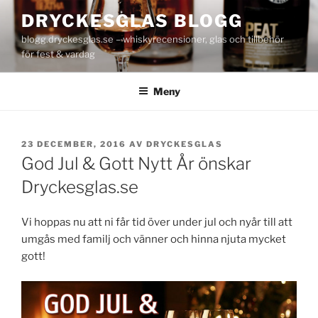
Hoppa
DRYCKESGLAS BLOGG
till
blogg.dryckesglas.se – whiskyrecensioner, glas och tillbehör
innehåll
för fest & vardag
Meny
PUBLICERAT
23 DECEMBER, 2016
AV
DRYCKESGLAS
God Jul & Gott Nytt År önskar
Dryckesglas.se
Vi hoppas nu att ni får tid över under jul och nyår till att
umgås med familj och vänner och hinna njuta mycket
gott!