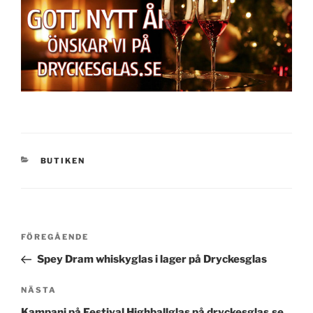
KATEGORIER
BUTIKEN
Inläggsnavigering
Föregående
FÖREGÅENDE
inlägg
Spey Dram whiskyglas i lager på Dryckesglas
Nästa
NÄSTA
inlägg
Kampanj på Festival Highballglas på dryckesglas.se