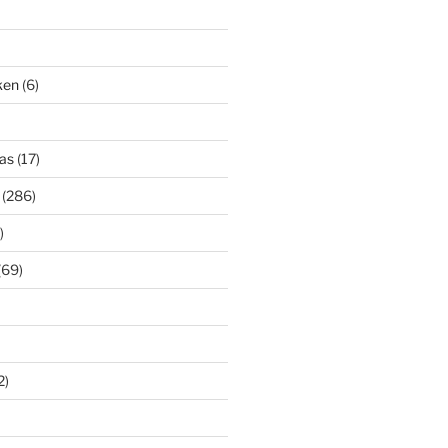
iken
(6)
as
(17)
(286)
)
(69)
2)