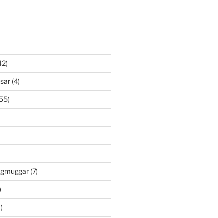
42)
psar
(4)
55)
)
öggmuggar
(7)
)
)