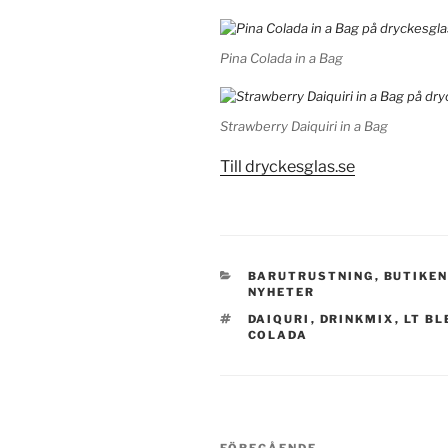
Pina Colada in a Bag
Strawberry Daiquiri in a Bag
Till dryckesglas.se
KATEGORIER
BARUTRUSTNING
,
BUTIKE
NYHETER
TAGGAR
DAIQURI
,
DRINKMIX
,
LT B
COLADA
Inläggsnavigering