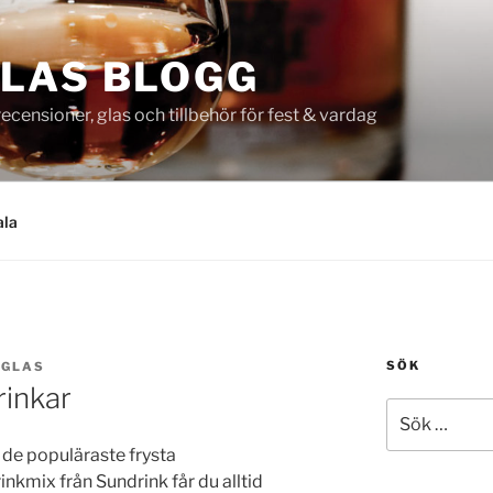
LAS BLOGG
censioner, glas och tillbehör för fest & vardag
ala
SÖK
SGLAS
rinkar
Sök
efter:
 de populäraste frysta
nkmix från Sundrink får du alltid