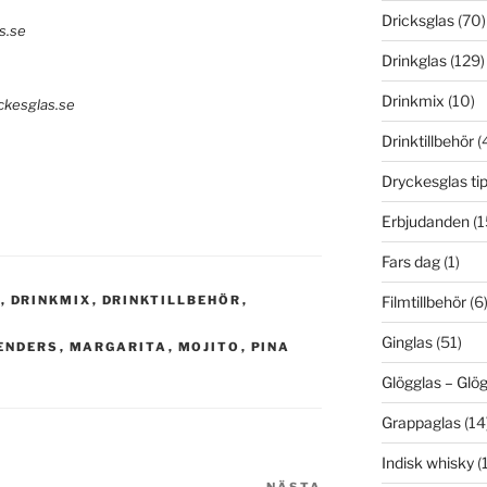
Dricksglas
(70)
Drinkglas
(129)
Drinkmix
(10)
Drinktillbehör
(
Dryckesglas ti
Erbjudanden
(1
Fars dag
(1)
N
,
DRINKMIX
,
DRINKTILLBEHÖR
,
Filmtillbehör
(6
Ginglas
(51)
LENDERS
,
MARGARITA
,
MOJITO
,
PINA
Glögglas – Gl
Grappaglas
(14
Indisk whisky
(1