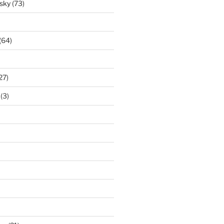
isky
(73)
(64)
27)
(3)