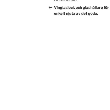
Föregående
FÖREGÅENDE
inlägg
Vinglaslock och glashållare för
enkelt njuta av det goda.