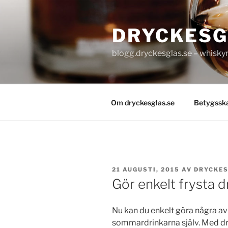
Hoppa
till
DRYCKESG
innehåll
blogg.dryckesglas.se – whiskyre
Om dryckesglas.se
Betygssk
PUBLICERAT
21 AUGUSTI, 2015
AV
DRYCKE
Gör enkelt frysta d
Nu kan du enkelt göra några av
sommardrinkarna själv. Med dri