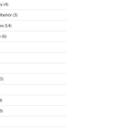
ey
(4)
llbehör
(3)
as
(14)
y
(6)
0)
8)
3)