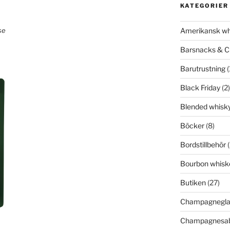
KATEGORIER
Amerikansk wh
Barsnacks & C
Barutrustning
(
Black Friday
(2)
Blended whisk
Böcker
(8)
Bordstillbehör
(
Bourbon whisk
Butiken
(27)
Champagnegla
Champagnesab