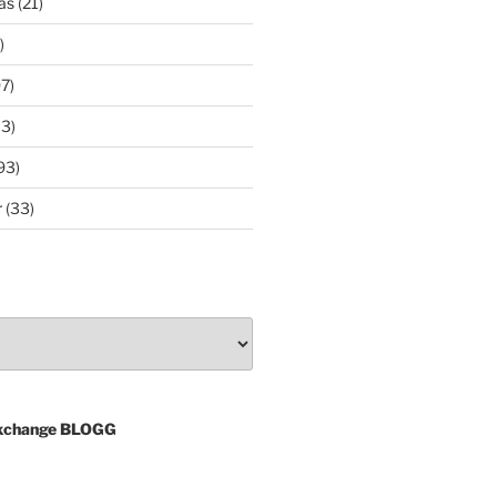
as
(21)
)
7)
3)
93)
r
(33)
xchange BLOGG