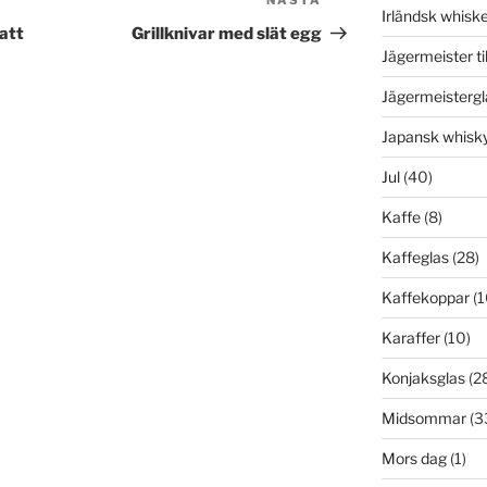
NÄSTA
Nästa
Irländsk whisk
inlägg
 att
Grillknivar med slät egg
Jägermeister ti
Jägermeistergl
Japansk whisk
Jul
(40)
Kaffe
(8)
Kaffeglas
(28)
Kaffekoppar
(1
Karaffer
(10)
Konjaksglas
(2
Midsommar
(3
Mors dag
(1)