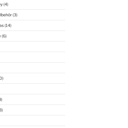
ey
(4)
llbehör
(3)
as
(14)
y
(6)
0)
8)
3)