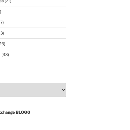
as
(21)
)
7)
3)
93)
r
(33)
xchange BLOGG