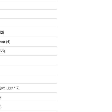
42)
psar
(4)
55)
)
öggmuggar
(7)
)
)