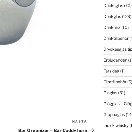
Dricksglas
(70)
Drinkglas
(129)
Drinkmix
(10)
Drinktillbehör
(
Dryckesglas ti
Erbjudanden
(1
Fars dag
(1)
Filmtillbehör
(6
Ginglas
(51)
Glögglas – Gl
Grappaglas
(14
NÄSTA
Nästa
Indisk whisky
(1
inlägg
Bar Organizer – Bar Caddy hörn