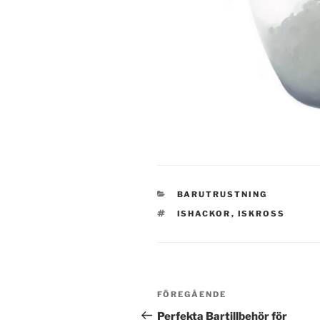
KATEGORIER
BARUTRUSTNING
TAGGAR
ISHACKOR
,
ISKROSS
Inläggsnavigering
Föregående
FÖREGÅENDE
inlägg
Perfekta Bartillbehör för