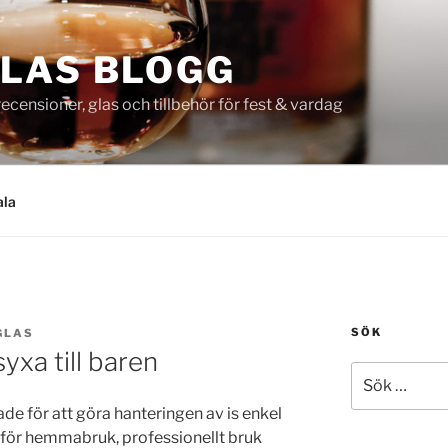
LAS BLOGG
censioner, glas och tillbehör för fest & vardag
ala
SÖK
GLAS
syxa till baren
Sök
efter:
de för att göra hanteringen av is enkel
r för hemmabruk, professionellt bruk