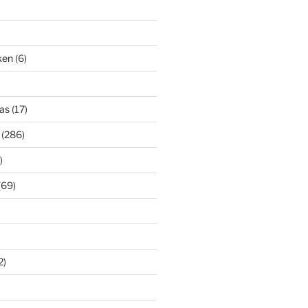
iken
(6)
as
(17)
(286)
)
(69)
2)