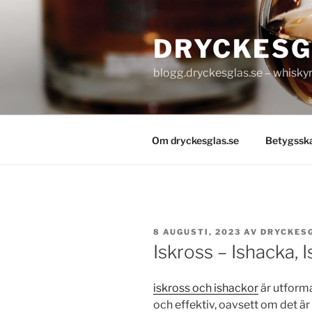
Hoppa
till
DRYCKESG
innehåll
blogg.dryckesglas.se – whiskyre
Om dryckesglas.se
Betygssk
PUBLICERAT
8 AUGUSTI, 2023
AV
DRYCKES
Iskross – Ishacka, I
iskross och ishackor
är utforma
och effektiv, oavsett om det ä