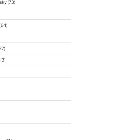
isky
(73)
(64)
27)
(3)