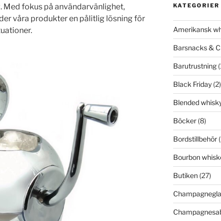
g. Med fokus på användarvänlighet,
KATEGORIER
er våra produkter en pålitlig lösning för
Amerikansk wh
tuationer.
Barsnacks & C
Barutrustning
(
Black Friday
(2)
Blended whisk
Böcker
(8)
Bordstillbehör
(
Bourbon whisk
Butiken
(27)
Champagnegla
Champagnesab