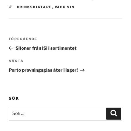
TAGGAR
DRINKSKIKTARE
,
VACU VIN
Inläggsnavigering
Föregående
FÖREGÅENDE
inlägg
Sifoner från iSi i sortimentet
Nästa
NÄSTA
inlägg
Porto provningsglas åter i lager!
SÖK
Sök
Sök
efter: