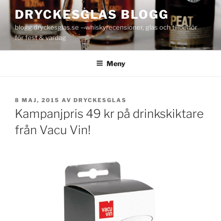
Hoppa
DRYCKESGLAS BLOGG
till
blogg.dryckesglas.se – whiskyrecensioner, glas och tillbehör
innehåll
för fest & vardag
Meny
PUBLICERAT
8 MAJ, 2015
AV
DRYCKESGLAS
Kampanjpris 49 kr på drinkskiktare
från Vacu Vin!