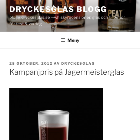
Hoppa
DRYCKESGLAS BLOGG
till
blogg.dryckesglas.se – whiskyrecensioner, glas och tillbehör
innehåll
för fest & vardag
Meny
PUBLICERAT
28 OKTOBER, 2012
AV
DRYCKESGLAS
Kampanjpris på Jägermeisterglas