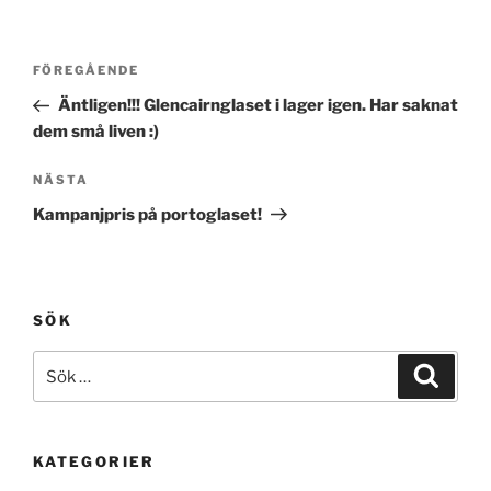
Inläggsnavigering
Föregående
FÖREGÅENDE
inlägg
Äntligen!!! Glencairnglaset i lager igen. Har saknat
dem små liven :)
Nästa
NÄSTA
inlägg
Kampanjpris på portoglaset!
SÖK
Sök
Sök
efter:
KATEGORIER