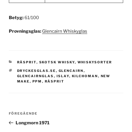
Betyg:
61/100
Provningsglas:
Glencairn Whiskyglas
KATEGORIER
RÅSPRIT
,
SKOTSK WHISKY
,
WHISKYSORTER
TAGGAR
DRYCKESGLAS.SE
,
GLENCAIRN
,
GLENCAIRNGLAS
,
ISLAY
,
KILCHOMAN
,
NEW
MAKE
,
PPM
,
RÅSPRIT
Inläggsnavigering
Föregående
FÖREGÅENDE
inlägg
Longmorn 1971