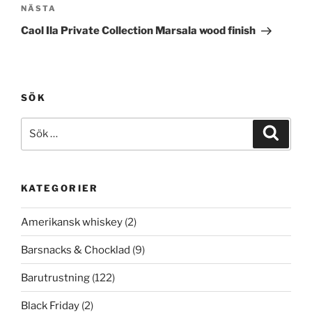
Nästa
NÄSTA
inlägg
Caol Ila Private Collection Marsala wood finish
SÖK
Sök
Sök
efter:
KATEGORIER
Amerikansk whiskey
(2)
Barsnacks & Chocklad
(9)
Barutrustning
(122)
Black Friday
(2)