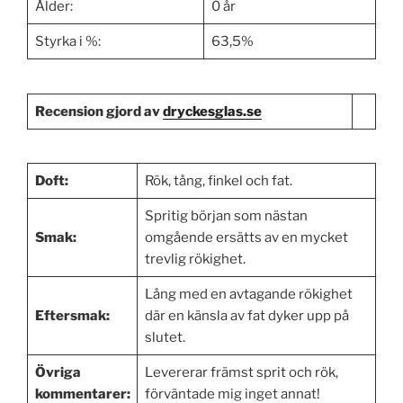
Ålder:
0 år
Styrka i %:
63,5%
Recension gjord av
dryckesglas.se
Doft:
Rök, tång, finkel och fat.
Spritig början som nästan
Smak:
omgående ersätts av en mycket
trevlig rökighet.
Lång med en avtagande rökighet
Eftersmak:
där en känsla av fat dyker upp på
slutet.
Övriga
Levererar främst sprit och rök,
kommentarer:
förväntade mig inget annat!