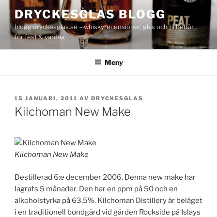
Hoppa
DRYCKESGLAS BLOGG
till
blogg.dryckesglas.se – whiskyrecensioner, glas och tillbehör
innehåll
för fest & vardag
Meny
PUBLICERAT
15 JANUARI, 2011
AV
DRYCKESGLAS
Kilchoman New Make
Kilchoman New Make
Destillerad 6:e december 2006. Denna new make har
lagrats 5 månader. Den har en ppm på 50 och en
alkoholstyrka på 63,5%. Kilchoman Distillery är beläget
i en traditionell bondgård vid gården Rockside på Islays