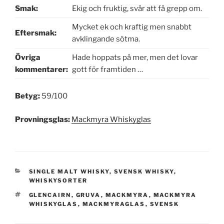
Smak:
Ekig och fruktig, svår att få grepp om.
Mycket ek och kraftig men snabbt
Eftersmak:
avklingande sötma.
Övriga
Hade hoppats på mer, men det lovar
kommentarer:
gott för framtiden …
Betyg:
59/100
Provningsglas:
Mackmyra Whiskyglas
KATEGORIER
SINGLE MALT WHISKY
,
SVENSK WHISKY
,
WHISKYSORTER
TAGGAR
GLENCAIRN
,
GRUVA
,
MACKMYRA
,
MACKMYRA
WHISKYGLAS
,
MACKMYRAGLAS
,
SVENSK