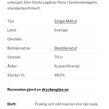
urberget. Den första utgåvan finns i Systembolagets
standardsortiment.
Typ:
Single Malt
Land:
Sverige
Område:
Buteljerad av:
Destilleriet
Storlek:
70 cl
Ålder:
Ej specificerad
Styrka i %:
46,1%
Recension gjord av
dryckesglas.se
Doft:
Fruktig och vild med en stor del nyek.