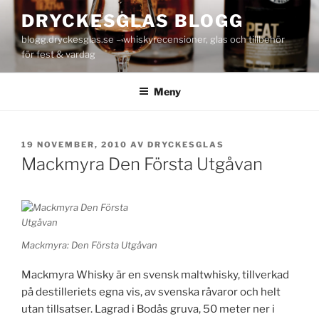
Hoppa
DRYCKESGLAS BLOGG
till
blogg.dryckesglas.se – whiskyrecensioner, glas och tillbehör
innehåll
för fest & vardag
Meny
PUBLICERAT
19 NOVEMBER, 2010
AV
DRYCKESGLAS
Mackmyra Den Första Utgåvan
Mackmyra: Den Första Utgåvan
Mackmyra Whisky är en svensk maltwhisky, tillverkad
på destilleriets egna vis, av svenska råvaror och helt
utan tillsatser. Lagrad i Bodås gruva, 50 meter ner i