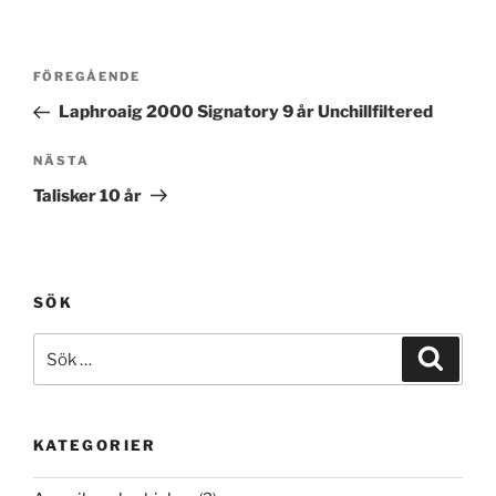
Inläggsnavigering
Föregående
FÖREGÅENDE
inlägg
Laphroaig 2000 Signatory 9 år Unchillfiltered
Nästa
NÄSTA
inlägg
Talisker 10 år
SÖK
Sök
Sök
efter:
KATEGORIER