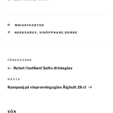
KATEGORIER
WHISKYSORTER
TAGGAR
KORKSKRUV
,
VINÖPPNARE.DORRE
Inläggsnavigering
Föregående
FÖREGÅENDE
inlägg
Nyhet i butiken! Salto dricksglas
Nästa
NÄSTA
inlägg
Kampanj på vinprovningsglas Älghult 26 cl
SÖK