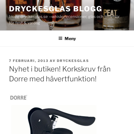
Hoppa
DRYCKESGLAS BLOGG
till
blogg.dryckesglas.se – whiskyrecensioner, glas och tillbehör
innehåll
för fest & vardag
Meny
PUBLICERAT
7 FEBRUARI, 2013
AV
DRYCKESGLAS
Nyhet i butiken! Korkskruv från
Dorre med hävertfunktion!