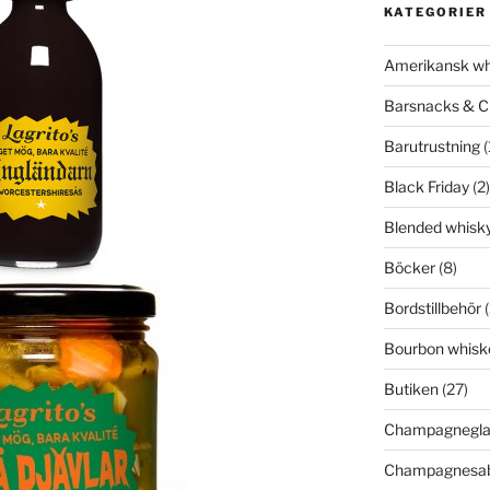
KATEGORIER
Amerikansk wh
Barsnacks & C
Barutrustning
(
Black Friday
(2)
Blended whisk
Böcker
(8)
Bordstillbehör
(
Bourbon whisk
Butiken
(27)
Champagnegla
Champagnesab