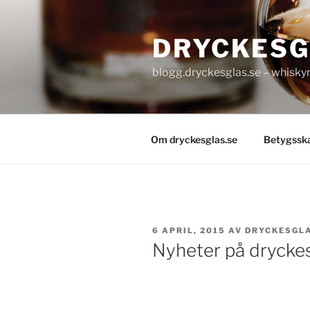
Hoppa
till
DRYCKESG
innehåll
blogg.dryckesglas.se – whiskyre
Om dryckesglas.se
Betygssk
PUBLICERAT
6 APRIL, 2015
AV
DRYCKESGL
Nyheter på dryckes