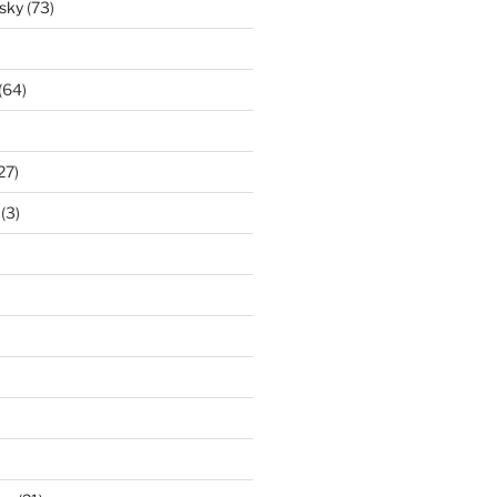
isky
(73)
(64)
27)
(3)