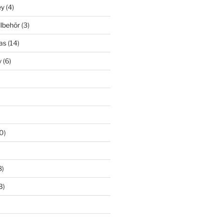
ey
(4)
llbehör
(3)
as
(14)
y
(6)
0)
8)
3)