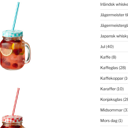
Irländsk whisk
Jägermeister ti
Jägermeistergl
Japansk whisk
Jul
(40)
Kaffe
(8)
Kaffeglas
(28)
Kaffekoppar
(1
Karaffer
(10)
Konjaksglas
(2
Midsommar
(3
Mors dag
(1)