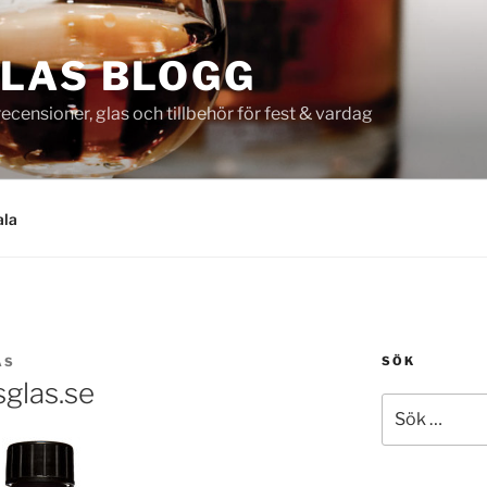
LAS BLOGG
censioner, glas och tillbehör för fest & vardag
ala
SÖK
AS
glas.se
Sök
efter: