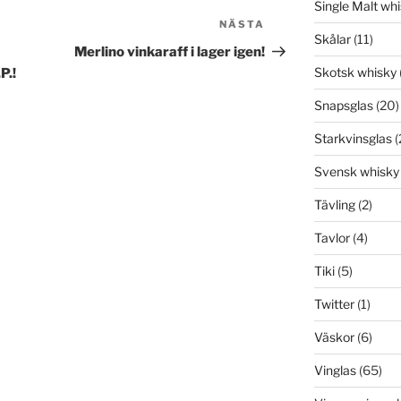
Single Malt wh
NÄSTA
Nästa
Skålar
(11)
inlägg
Merlino vinkaraff i lager igen!
Skotsk whisky
P.!
Snapsglas
(20)
Starkvinsglas
(
Svensk whisky
Tävling
(2)
Tavlor
(4)
Tiki
(5)
Twitter
(1)
Väskor
(6)
Vinglas
(65)