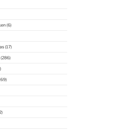
iken
(6)
as
(17)
(286)
)
(69)
2)