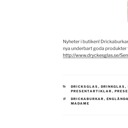
Nyheter i butiken! Drickaburka
nya underbart goda produkter 
http://www.dryckesglas.se/Sen
KATEGORIER
DRICKSGLAS
,
DRINKGLAS
,
PRESENTARTIKLAR
,
PRES
TAGGAR
DRICKABURKAR
,
ENGLÄND
MADAME