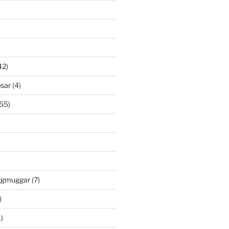
42)
psar
(4)
55)
)
öggmuggar
(7)
)
)