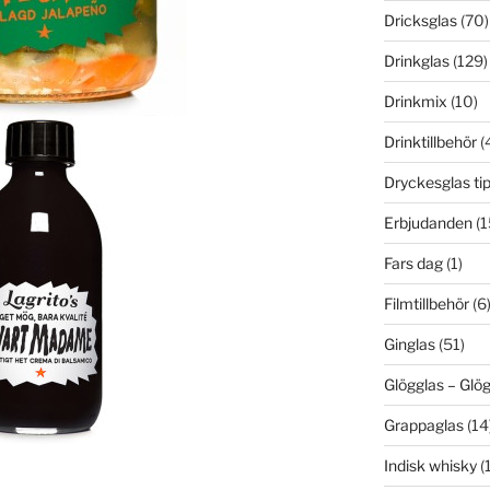
Dricksglas
(70)
Drinkglas
(129)
Drinkmix
(10)
Drinktillbehör
(
Dryckesglas ti
Erbjudanden
(1
Fars dag
(1)
Filmtillbehör
(6
Ginglas
(51)
Glögglas – Gl
Grappaglas
(14
Indisk whisky
(1