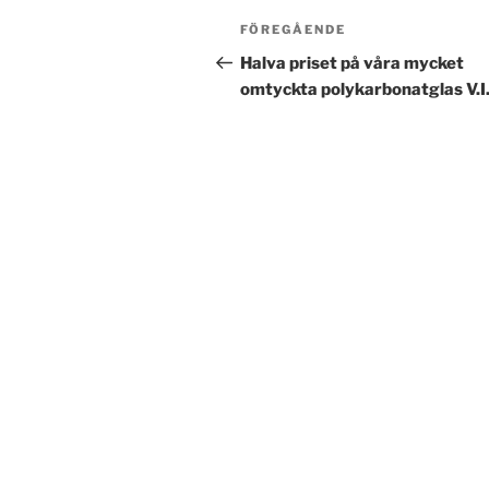
Inläggsnavigering
Föregående
FÖREGÅENDE
inlägg
Halva priset på våra mycket
omtyckta polykarbonatglas V.I.