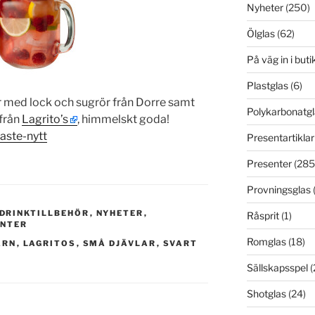
Nyheter
(250)
Ölglas
(62)
På väg in i but
Plastglas
(6)
r med lock och sugrör från Dorre samt
Polykarbonatgl
från
Lagrito’s
, himmelskt goda!
aste-nytt
Presentartiklar
Presenter
(285
Provningsglas
DRINKTILLBEHÖR
,
NYHETER
,
Råsprit
(1)
ENTER
Romglas
(18)
ARN
,
LAGRITOS
,
SMÅ DJÄVLAR
,
SVART
Sällskapsspel
(
Shotglas
(24)