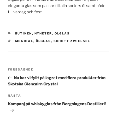
eleganta glas som passar till alla sorters öl samt både
till vardag och fest.
KATEGORIER
BUTIKEN
,
NYHETER
,
ÖLGLAS
TAGGAR
MONDIAL
,
ÖLGLAS
,
SCHOTT ZWIELSEL
Inläggsnavigering
Föregående
FÖREGÅENDE
inlägg
Nu har vi fyllt på lagret med flera produkter från
Skotska Glencairn Crystal
Nästa
NÄSTA
inlägg
Kampanj på whiskyglas från Bergslagens Destilleri!