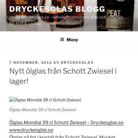
Hoppa
DRYCKESGLAS BLOGG
till
blogg.dryckesglas.se – whiskyrecensioner, glas och tillbehör
innehåll
för fest & vardag
Meny
PUBLICERAT
7 NOVEMBER, 2012
AV
DRYCKESGLAS
Nytt ölglas från Schott Zwiesel i
lager!
Ölglas Mondial 39 cl Schott Zwiesel
Ölglas Mondial 39 cl Schott Zwiesel – Dryckesglas.se
www.dryckesglas.se
Ölglas på fot i kristall från Schott Zwiesel. Mycket