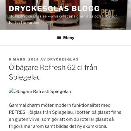
Hoppa
DRYCKESGLAS BLOGG
till
blogg.dryckesglas.se – whiskyrecensioner, glas och tillbehör
innehåll
för fest & vardag
Meny
PUBLICERAT
6 MARS, 2014
AV
DRYCKESGLAS
Ölbägare Refresh 62 cl från
Spiegelau
Gammal charm möter modern funktionalitet med
REFRESH ölglas från Spiegelau. I botten på glaset finns
en gjuten virvel som gör att om du roterar glaset så
frigörs mer arom samt bildas det ny skumkrona.