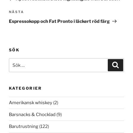
Nästa
NÄSTA
inlägg
Espressokopp och Fat Pronto i läckert röd färg
SÖK
Sök
Sök
efter:
KATEGORIER
Amerikansk whiskey
(2)
Barsnacks & Chocklad
(9)
Barutrustning
(122)