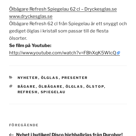
Ölbägare Refresh Spiegelau 62 cl – Dryckesglas.se
www.dryckesglas.se
Ölbägare Refresh 62 cl från Spiegelau är ett snyggt och
gediget ölglas i kristall som passar till de flesta
ölsorter.
Se film på Youtube:
http://www.youtube.com/watch?v=FBhXqK5WlcQ
KATEGORIER
NYHETER
,
ÖLGLAS
,
PRESENTER
TAGGAR
BÄGARE
,
ÖLBÄGARE
,
ÖLGLAS
,
ÖLSTOP
,
REFRESH
,
SPIEGELAU
Inläggsnavigering
Föregående
FÖREGÅENDE
inlägg
Nyhet i butiken! Disco highballglas från Durobor!