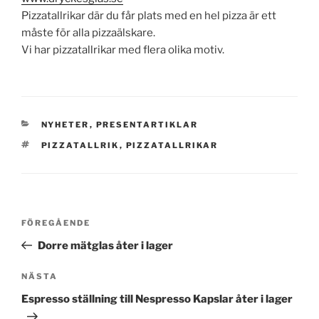
Pizzatallrikar där du får plats med en hel pizza är ett
måste för alla pizzaälskare.
Vi har pizzatallrikar med flera olika motiv.
KATEGORIER
NYHETER
,
PRESENTARTIKLAR
TAGGAR
PIZZATALLRIK
,
PIZZATALLRIKAR
Inläggsnavigering
Föregående
FÖREGÅENDE
inlägg
Dorre mätglas åter i lager
Nästa
NÄSTA
inlägg
Espresso ställning till Nespresso Kapslar åter i lager