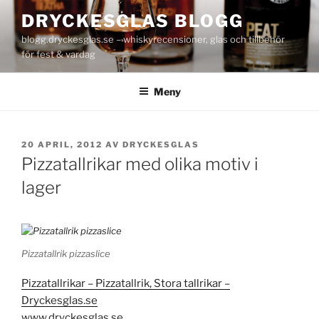
Hoppa
DRYCKESGLAS BLOGG
till
blogg.dryckesglas.se – whiskyrecensioner, glas och tillbehör
innehåll
för fest & vardag
Meny
PUBLICERAT
20 APRIL, 2012
AV
DRYCKESGLAS
Pizzatallrikar med olika motiv i
lager
Pizzatallrik pizzaslice
Pizzatallrikar – Pizzatallrik, Stora tallrikar –
Dryckesglas.se
www.dryckesglas.se