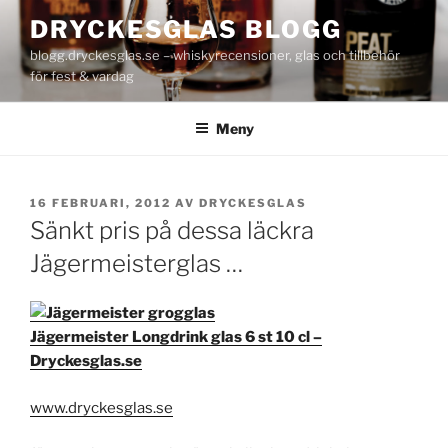
Hoppa
DRYCKESGLAS BLOGG
till
blogg.dryckesglas.se – whiskyrecensioner, glas och tillbehör
innehåll
för fest & vardag
Meny
PUBLICERAT
16 FEBRUARI, 2012
AV
DRYCKESGLAS
Sänkt pris på dessa läckra
Jägermeisterglas …
Jägermeister Longdrink glas 6 st 10 cl –
Dryckesglas.se
www.dryckesglas.se