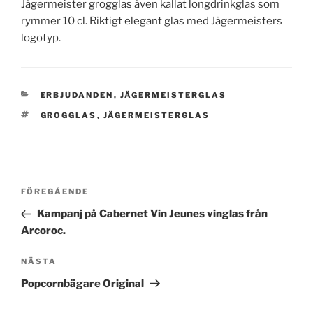
Jägermeister grogglas även kallat longdrinkglas som
rymmer 10 cl. Riktigt elegant glas med Jägermeisters
logotyp.
KATEGORIER
ERBJUDANDEN
,
JÄGERMEISTERGLAS
TAGGAR
GROGGLAS
,
JÄGERMEISTERGLAS
Inläggsnavigering
Föregående
FÖREGÅENDE
inlägg
Kampanj på Cabernet Vin Jeunes vinglas från
Arcoroc.
Nästa
NÄSTA
inlägg
Popcornbägare Original