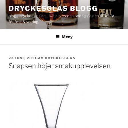
Hoppa
DRYCKESGLAS BLOGG
till
blogg.dryckesglas.se – whiskyrecensioner, glas och tillbehör
innehåll
för fest & vardag
Meny
PUBLICERAT
23 JUNI, 2011
AV
DRYCKESGLAS
Snapsen höjer smakupplevelsen