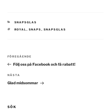
KATEGORIER
SNAPSGLAS
TAGGAR
ROYAL
,
SNAPS
,
SNAPSGLAS
Inläggsnavigering
Föregående
FÖREGÅENDE
inlägg
Följ oss på Facebook och få rabatt!
Nästa
NÄSTA
inlägg
Glad midsommar
SÖK