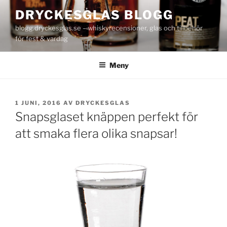
Hoppa
DRYCKESGLAS BLOGG
till
blogg.dryckesglas.se – whiskyrecensioner, glas och tillbehör
innehåll
för fest & vardag
Meny
PUBLICERAT
1 JUNI, 2016
AV
DRYCKESGLAS
Snapsglaset knäppen perfekt för
att smaka flera olika snapsar!