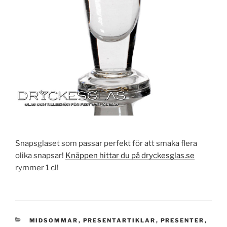
Snapsglaset som passar perfekt för att smaka flera
olika snapsar!
Knäppen hittar du på dryckesglas.se
rymmer 1 cl!
KATEGORIER
MIDSOMMAR
,
PRESENTARTIKLAR
,
PRESENTER
,