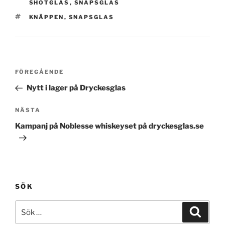
SHOTGLAS
,
SNAPSGLAS
TAGGAR
KNÄPPEN
,
SNAPSGLAS
Inläggsnavigering
Föregående
FÖREGÅENDE
inlägg
Nytt i lager på Dryckesglas
Nästa
NÄSTA
inlägg
Kampanj på Noblesse whiskeyset på dryckesglas.se
SÖK
Sök
Sök
efter: