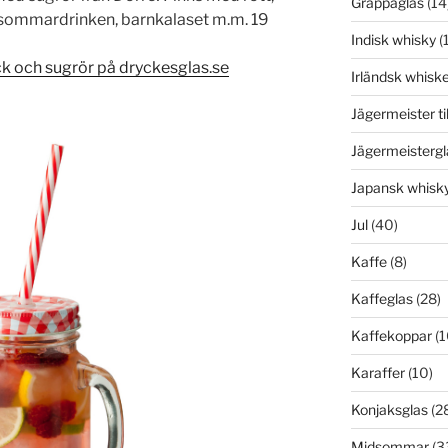
Grappaglas
(14
ll sommardrinken, barnkalaset m.m. 19
Indisk whisky
(1
ck och sugrör på dryckesglas.se
Irländsk whisk
Jägermeister ti
Jägermeistergl
Japansk whisk
Jul
(40)
Kaffe
(8)
Kaffeglas
(28)
Kaffekoppar
(1
Karaffer
(10)
Konjaksglas
(2
Midsommar
(3