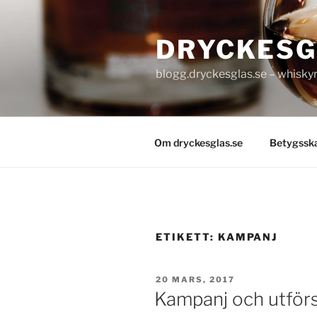
Hoppa
till
DRYCKESG
innehåll
blogg.dryckesglas.se – whiskyre
Om dryckesglas.se
Betygssk
ETIKETT:
KAMPANJ
PUBLICERAT
20 MARS, 2017
Kampanj och utförs