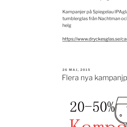
Kampanjer på Spiegelau IPAgla
tumblerglas från Nachtman och
helg
https://www.dryckesglas.se/c
PUBLICERAT
26 MAJ, 2015
Flera nya kampanjp