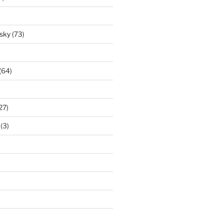
isky
(73)
(64)
27)
(3)