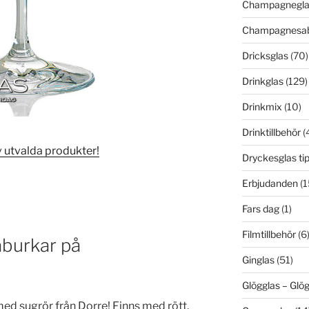
Champagnegla
Champagnesab
Dricksglas
(70)
Drinkglas
(129)
Drinkmix
(10)
Drinktillbehör
(
 utvalda produkter!
Dryckesglas ti
Erbjudanden
(1
Fars dag
(1)
Filmtillbehör
(6
aburkar på
Ginglas
(51)
Glögglas – Gl
med sugrör från Dorre! Finns med rött,