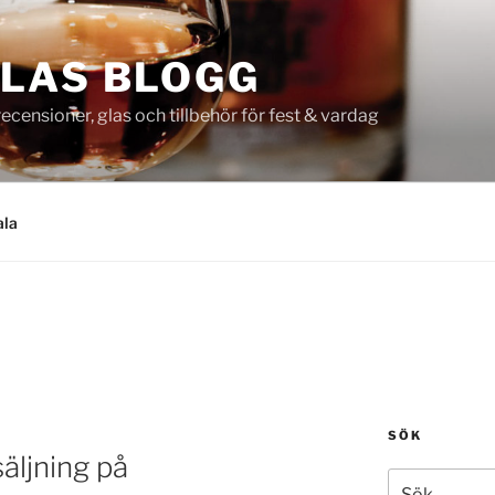
LAS BLOGG
censioner, glas och tillbehör för fest & vardag
ala
SÖK
äljning på
Sök