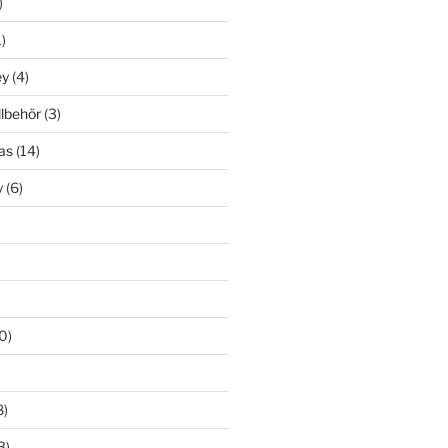
)
)
ey
(4)
llbehör
(3)
as
(14)
y
(6)
0)
8)
3)