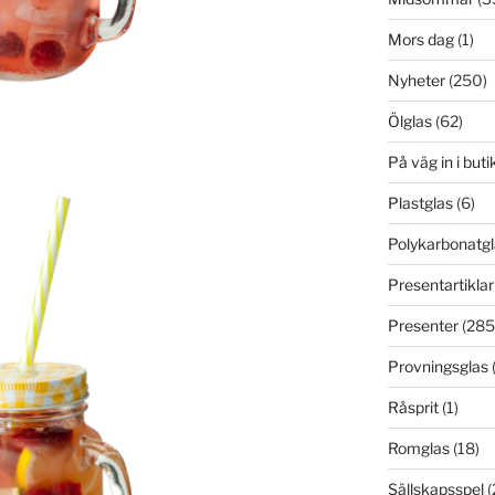
Mors dag
(1)
Nyheter
(250)
Ölglas
(62)
På väg in i but
Plastglas
(6)
Polykarbonatgl
Presentartiklar
Presenter
(285
Provningsglas
Råsprit
(1)
Romglas
(18)
Sällskapsspel
(