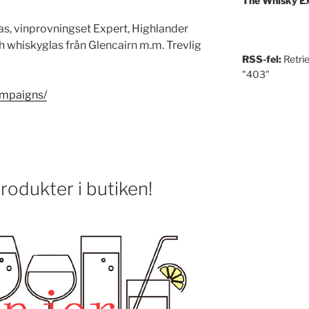
The Whisky E
s, vinprovningset Expert, Highlander
 whiskyglas från Glencairn m.m. Trevlig
RSS-fel:
Retri
"403"
ampaigns/
rodukter i butiken!