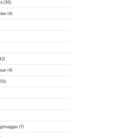
s
(36)
lar
(4)
42)
psar
(4)
55)
)
öggmuggar
(7)