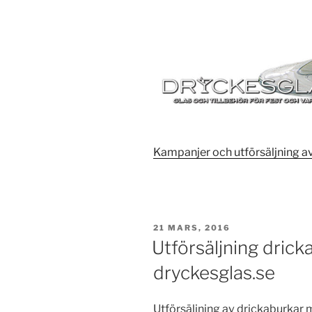
Kampanjer och utförsäljning av
PUBLICERAT
21 MARS, 2016
Utförsäljning drick
dryckesglas.se
Utförsäljning av drickaburkar 