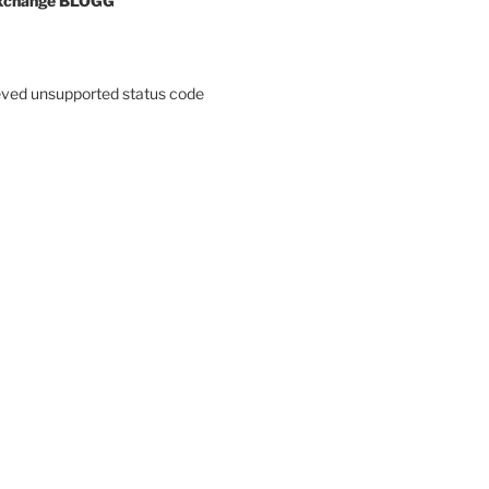
xchange BLOGG
eved unsupported status code