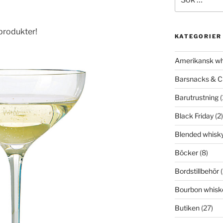
efter:
 produkter!
KATEGORIER
Amerikansk wh
Barsnacks & C
Barutrustning
(
Black Friday
(2)
Blended whisk
Böcker
(8)
Bordstillbehör
(
Bourbon whisk
Butiken
(27)