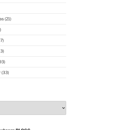
as
(21)
)
7)
3)
93)
r
(33)