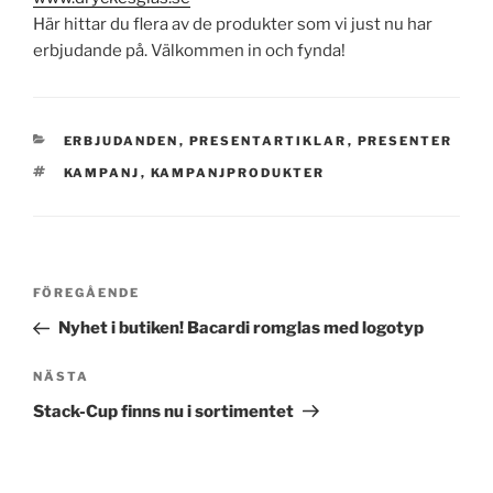
Här hittar du flera av de produkter som vi just nu har
erbjudande på. Välkommen in och fynda!
KATEGORIER
ERBJUDANDEN
,
PRESENTARTIKLAR
,
PRESENTER
TAGGAR
KAMPANJ
,
KAMPANJPRODUKTER
Inläggsnavigering
Föregående
FÖREGÅENDE
inlägg
Nyhet i butiken! Bacardi romglas med logotyp
Nästa
NÄSTA
inlägg
Stack-Cup finns nu i sortimentet