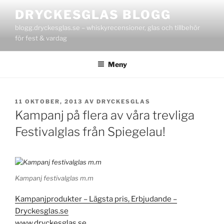
Hoppa
DRYCKESGLAS BLOGG
till
blogg.dryckesglas.se – whiskyrecensioner, glas och tillbehör
innehåll
för fest & vardag
Meny
PUBLICERAT
11 OKTOBER, 2013
AV
DRYCKESGLAS
Kampanj på flera av våra trevliga
Festivalglas från Spiegelau!
Kampanj festivalglas m.m
Kampanjprodukter – Lägsta pris, Erbjudande –
Dryckesglas.se
www.dryckesglas.se